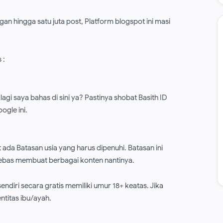
n hingga satu juta post, Platform blogspot ini masi
 :
agi saya bahas di sini ya? Pastinya shobat Basith ID
ogle ini.
 ada Batasan usia yang harus dipenuhi. Batasan ini
ebas membuat berbagai konten nantinya.
endiri secara gratis memiliki umur 18+ keatas. Jika
titas ibu/ayah.