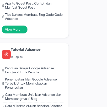
Apa Itu Guest Post, Contoh dan
📄
Manfaat Guest Post
Tips Sukses Membuat Blog Gado Gado
📄
Adsense
View More →
Tutorial Adsense
💰
16 Topics
Panduan Belajar Google Adsense
📄
Lengkap Untuk Pemula
Penempatan Iklan Google Adsense
📄
Terbaik Untuk Meningkatkan
Penghasilan
Cara Membuat Unit Iklan Adsense dan
📄
Memasangnya di Blog
Cara diTerima Ajukan Banding Adsense