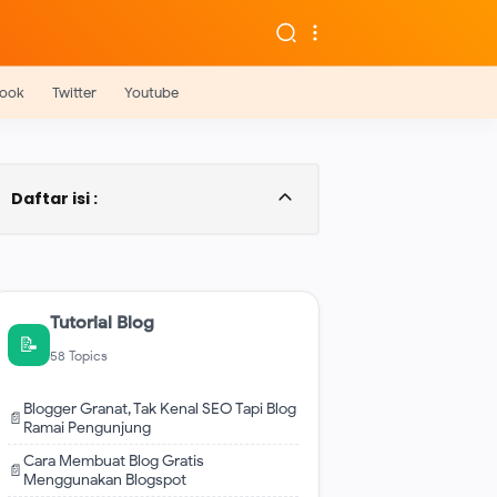
ook
Twitter
Youtube
Daftar isi :
Cara Membuat Blog Gratis di Blogspot
nbsp
Cara Membuat Blog Sendiri Gratis
Menggunakan Wordpress nbsp
Tutorial Blog
📝
58 Topics
Blogger Granat, Tak Kenal SEO Tapi Blog
📄
Ramai Pengunjung
Cara Membuat Blog Gratis
📄
Menggunakan Blogspot