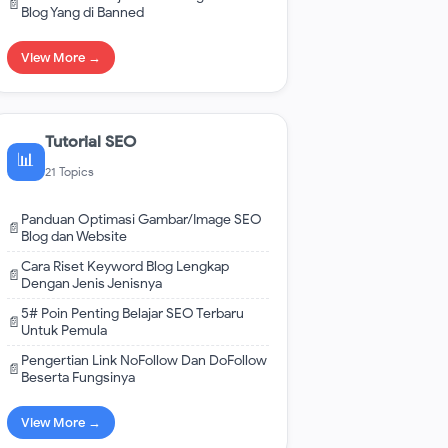
📄
Blog Yang di Banned
View More →
Tutorial SEO
📊
21 Topics
Panduan Optimasi Gambar/Image SEO
📄
Blog dan Website
Cara Riset Keyword Blog Lengkap
📄
Dengan Jenis Jenisnya
5# Poin Penting Belajar SEO Terbaru
📄
Untuk Pemula
Pengertian Link NoFollow Dan DoFollow
📄
Beserta Fungsinya
View More →