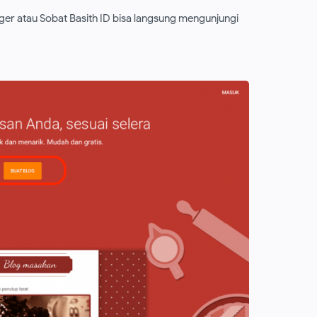
ger atau Sobat Basith ID bisa langsung mengunjungi