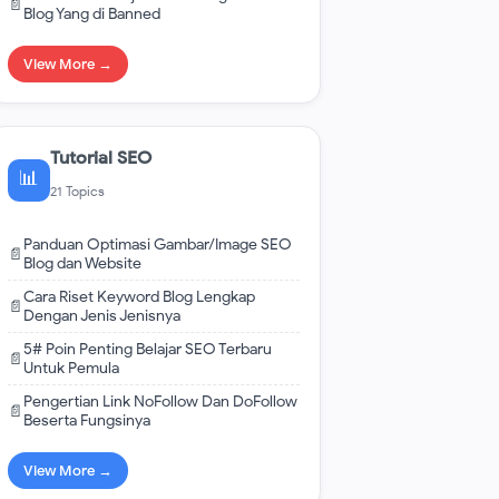
📄
Blog Yang di Banned
View More →
Tutorial SEO
📊
21 Topics
Panduan Optimasi Gambar/Image SEO
📄
Blog dan Website
Cara Riset Keyword Blog Lengkap
📄
Dengan Jenis Jenisnya
5# Poin Penting Belajar SEO Terbaru
📄
Untuk Pemula
Pengertian Link NoFollow Dan DoFollow
📄
Beserta Fungsinya
View More →