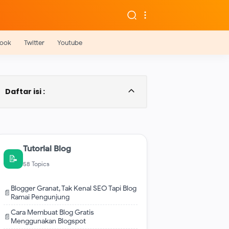
ook
Twitter
Youtube
Daftar isi :
Apa Itu Bio Telegram Aesthetic
Bio Telegram Aesthetic Singkat Bahasa
Inggris dan Artinya
Bio Aesthetic Telegram Bahasa Inggris
Tutorial Blog
Terjemahannya
📝
Kata Kata Motivasi Bio Telegram
58 Topics
Terbaru
Blogger Granat, Tak Kenal SEO Tapi Blog
📄
Ramai Pengunjung
Cara Membuat Blog Gratis
📄
Menggunakan Blogspot