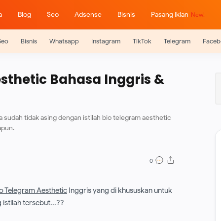
a
Blog
Seo
Adsense
Bisnis
Pasang Iklan
Seo
Bisnis
Whatsapp
Instagram
TikTok
Telegram
Faceb
sthetic Bahasa Inggris &
 sudah tidak asing dengan istilah bio telegram aesthetic
apun.
o Telegram Aesthetic
Inggris yang di khususkan untuk
stilah tersebut...??