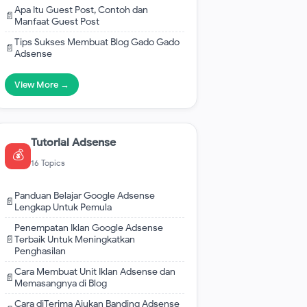
Apa Itu Guest Post, Contoh dan
📄
Manfaat Guest Post
Tips Sukses Membuat Blog Gado Gado
📄
Adsense
View More →
Tutorial Adsense
💰
16 Topics
Panduan Belajar Google Adsense
📄
Lengkap Untuk Pemula
Penempatan Iklan Google Adsense
📄
Terbaik Untuk Meningkatkan
Penghasilan
Cara Membuat Unit Iklan Adsense dan
📄
Memasangnya di Blog
Cara diTerima Ajukan Banding Adsense