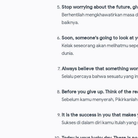
Stop worrying about the future, giv
Berhentilah mengkhawatirkan masa dep
baiknya.
Soon, someone's going to look at yo
Kelak seseorang akan melihatmu sepe
dunia.
Always believe that something won
Selalu percaya bahwa sesuatu yang in
Before you give up. Think of the r
Sebelum kamu menyerah, Pikirkanlah 
It is the success in you that makes y
Sukses di dalam diri kamu itulah yang 
Today is your lucky day. There is n