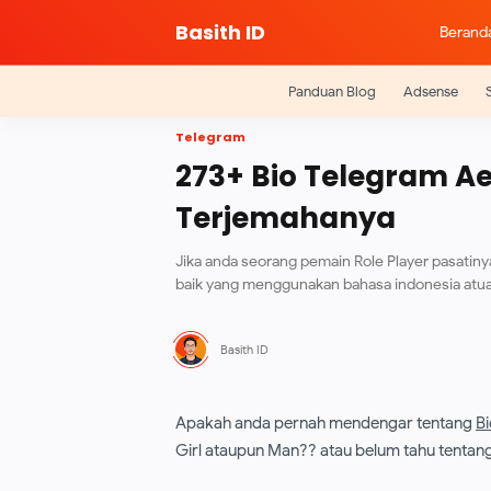
Basith ID
Berand
Panduan Blog
Adsense
Telegram
273+ Bio Telegram Ae
Terjemahanya
Jika anda seorang pemain Role Player pasatinya
baik yang menggunakan bahasa indonesia atu
Apakah anda pernah mendengar tentang
Bi
Girl ataupun Man?? atau belum tahu tentang i