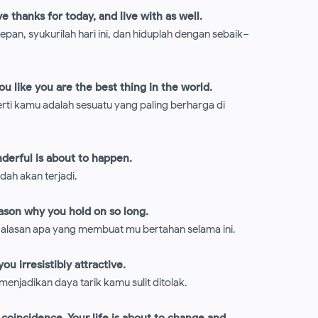
e thanks for today, and live with as well.
an, syukurilah hari ini, dan hiduplah dengan sebaik–
u like you are the best thing in the world.
rti kamu adalah sesuatu yang paling berharga di
derful is about to happen.
dah akan terjadi.
eason why you hold on so long.
alasan apa yang membuat mu bertahan selama ini.
ou irresistibly attractive.
menjadikan daya tarik kamu sulit ditolak.
o coincidence. Your life is about to change and