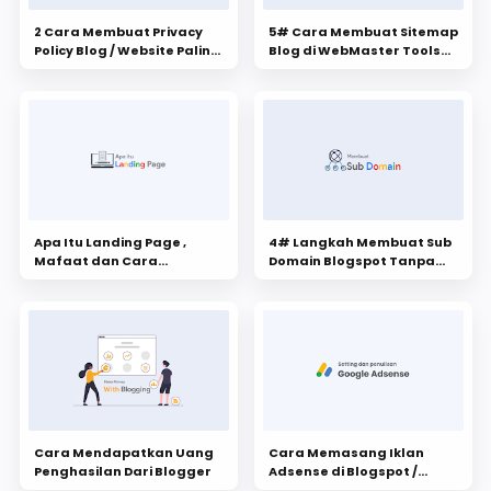
2 Cara Membuat Privacy
5# Cara Membuat Sitemap
Policy Blog / Website Paling
Blog di WebMaster Tools
Mudah
Terbaru
Apa Itu Landing Page ,
4# Langkah Membuat Sub
Mafaat dan Cara
Domain Blogspot Tanpa
Membuat Landing Page
Hosting
Website
Cara Mendapatkan Uang
Cara Memasang Iklan
Penghasilan Dari Blogger
Adsense di Blogspot /
Wordprees