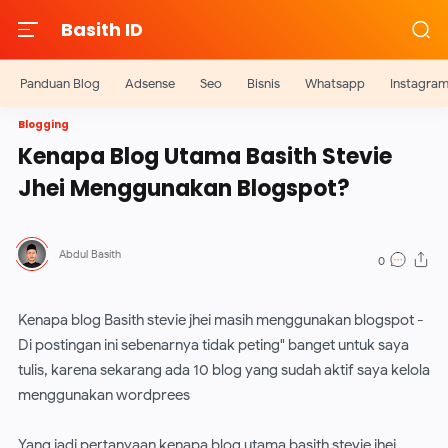
Basith ID
Panduan Blog
Adsense
Seo
Bisnis
Whatsapp
Instagra
Blogging
Kenapa Blog Utama Basith Stevie
Jhei Menggunakan Blogspot?
Kenapa blog Basith stevie jhei masih menggunakan blogspot -
Di postingan ini sebenarnya tidak peting" banget untuk saya
tulis, karena sekarang ada 10 blog yang sudah aktif saya kelola
menggunakan wordprees
Yang jadi pertanyaan kenapa blog utama basith stevie jhei