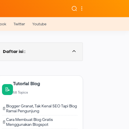
ook
Twitter
Youtube
Daftar isi :
Cara Copy Paste Artikel Paling Aman
Lolos Copyscape
Cara Copy Paste Artikel Paling Aman
Lolos DMCA Protec
Tutorial Blog
Membeli Lisensi Tools Rewrite
📝
Mencari Topik Yang Akan dijadikan
58 Topics
Konten
Copy Link Postingan Yang Mau di
Blogger Granat, Tak Kenal SEO Tapi Blog
📄
Copas
Ramai Pengunjung
Copy Semua Artikel
Cara Membuat Blog Gratis
Post amp Cek Di CopyScape
📄
Menggunakan Blogspot