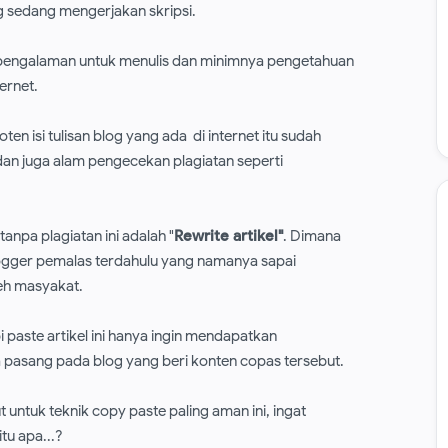
 sedang mengerjakan skripsi.
da pengalaman untuk menulis dan minimnya pengetahuan
ernet.
n isi tulisan blog yang ada di internet itu sudah
an juga alam pengecekan plagiatan seperti
tanpa plagiatan ini adalah "
Rewrite artikel"
. Dimana
 blogger pemalas terdahulu yang namanya sapai
leh masyakat.
paste artikel ini hanya ingin mendapatkan
a pasang pada blog yang beri konten copas tersebut.
 untuk teknik copy paste paling aman ini, ingat
tu apa...?