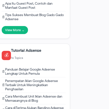
Apa Itu Guest Post, Contoh dan
📄
Manfaat Guest Post
Tips Sukses Membuat Blog Gado Gado
📄
Adsense
View More →
Tutorial Adsense
💰
16 Topics
Panduan Belajar Google Adsense
📄
Lengkap Untuk Pemula
Penempatan Iklan Google Adsense
📄
Terbaik Untuk Meningkatkan
Penghasilan
Cara Membuat Unit Iklan Adsense dan
📄
Memasangnya di Blog
Cara diTerima Ajukan Banding Adsense