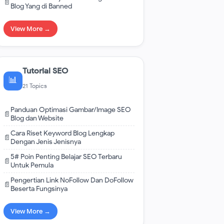
📄
Blog Yang di Banned
View More →
Tutorial SEO
📊
21 Topics
Panduan Optimasi Gambar/Image SEO
📄
Blog dan Website
Cara Riset Keyword Blog Lengkap
📄
Dengan Jenis Jenisnya
5# Poin Penting Belajar SEO Terbaru
📄
Untuk Pemula
Pengertian Link NoFollow Dan DoFollow
📄
Beserta Fungsinya
View More →