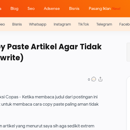
a
Blog
Seo
Adsense
Bisnis
Pasang Iklan
Seo
Bisnis
Whatsapp
Instagram
TikTok
Telegram
Faceb
 Paste Artikel Agar Tidak
write)
ksi Copas - Ketika membaca judul dari postingan ini
t untuk membaca cara copy paste paling aman tidak
artikel yang menurut saya sih aga sedikit extrem